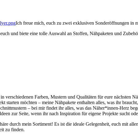
Ich freue mich, euch zu zwei exklusiven Sonderöffnungen in
euch und biete eine tolle Auswahl an Stoffen, Nähpaketen und Zubehör 
e in verschiedenen Farben, Mustern und Qualitäten für eure nächsten Nä
ojekt starten möchten – meine Nähpakete enthalten alles, was ihr braucht
nittmustern – bei mir findet ihr alles, was das Näher*innen-Herz bege
deen zur Seite, wenn ihr nach Inspiration für eigene Projekte sucht od
äre durch mein Sortiment! Es ist die ideale Gelegenheit, euch mit all
it zu finden.